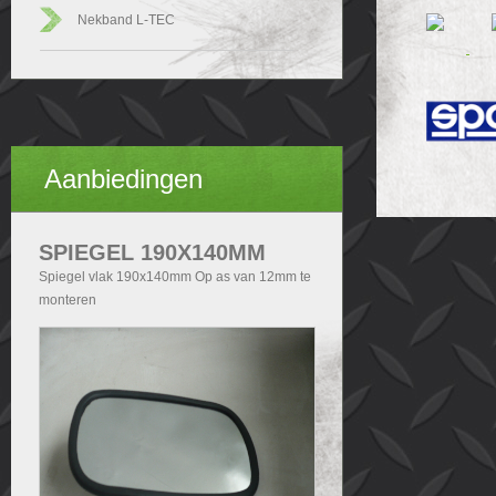
Nekband L-TEC
Aanbiedingen
SPIEGEL 190X140MM
Spiegel vlak 190x140mm Op as van 12mm te
monteren