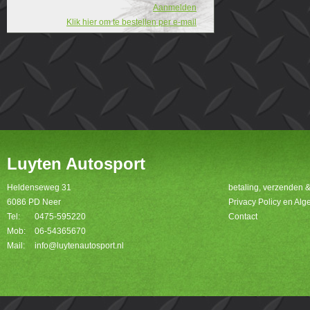
Aanmelden
Klik hier om te bestellen per e-mail
Luyten Autosport
Heldenseweg 31
betaling, verzenden 
6086 PD Neer
Privacy Policy en A
Tel:
0475-595220
Contact
Mob:
06-54365670
Mail:
info@luytenautosport.nl