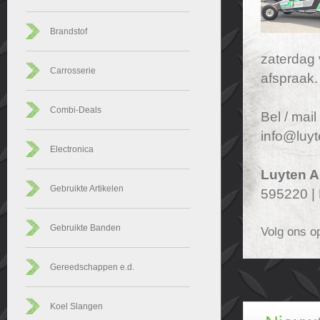
Brandstof
zaterdag 
Carrosserie
afspraak.
Combi-Deals
Bel / mai
info@luyt
Electronica
Luyten A
Gebruikte Artikelen
595220 |
Gebruikte Banden
Volg ons o
Gereedschappen e.d.
Koel Slangen