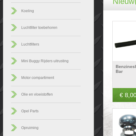
Nieuw(
Koeling
Luchtfilter toebehoren
Luchtfilters
Mini Buggy Rijders uitrusting
Benzines
Bar
Motor compartiment
€ 8,0
Olie en vloeistoffen
Opel Parts
Opruiming