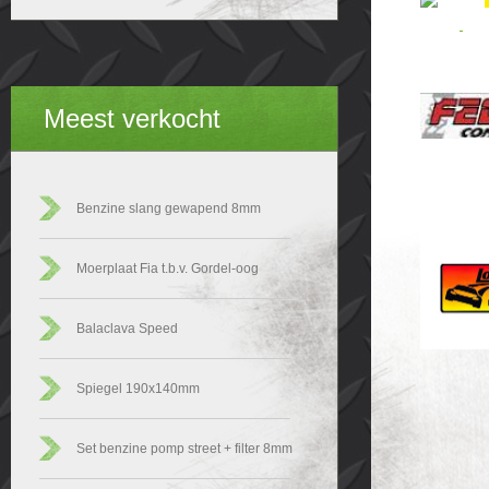
Meest verkocht
Benzine slang gewapend 8mm
Moerplaat Fia t.b.v. Gordel-oog
Balaclava Speed
Spiegel 190x140mm
Set benzine pomp street + filter 8mm