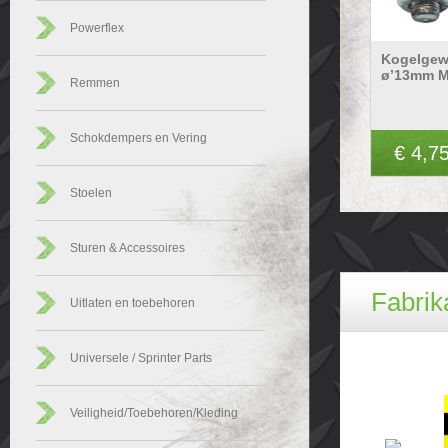
Powerflex
Kogelgew
ø’13mm 
Remmen
Schokdempers en Vering
€ 4,7
Stoelen
Sturen & Accessoires
Fabrik
Uitlaten en toebehoren
Universele / Sprinter Parts
Veiligheid/Toebehoren/Kleding